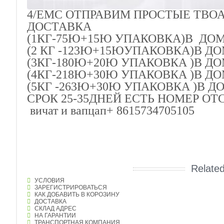
4/ЕМС ОТПРАВИМ ПРОСТЫЕ ТВО
ДОСТАВКА
(1КГ-75Ю+15Ю УПАКОВКА)В ДО
(2 КГ -123Ю+15ЮУПАКОВКА)В Д
(3КГ-180Ю+20Ю УПАКОВКА )В Д
(4КГ-218Ю+30Ю УПАКОВКА )В Д
(5КГ -263Ю+30Ю УПАКОВКА )В 
СРОК 25-35ДНЕЙ ЕСТЬ НОМЕР О
вичат и вапцап+ 8615734705105
Relate
УСЛОВИЯ
ЗАРЕГИСТРИРОВАТЬСЯ
КАК ДОБАВИТЬ В КОРОЗИНУ
ДОСТАВКА
СКЛАД АДРЕС
НА ГАРАНТИИ
ТРАНСПОРТНАЯ КОМПАНИЯ