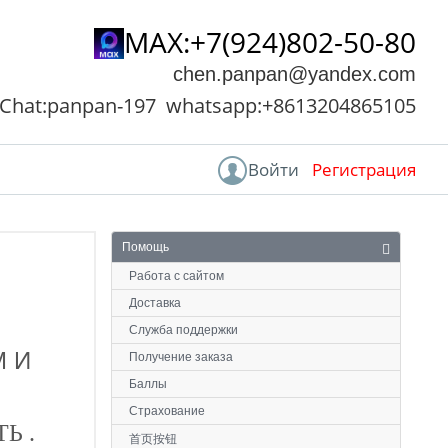
MAX:+7(924)802-50-80
chen.panpan@yandex.com
Chat:panpan-197 whatsapp:+8613204865105
Войти
Регистрация
Главная
Помощь
Помощь
Работа с сайтом
Доставка
Служба поддержки
М И
Получение заказа
Баллы
Страхование
Ь .
首页按钮